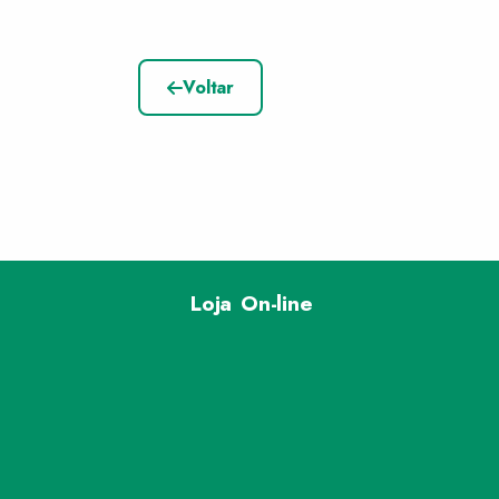
Voltar
Loja On-line