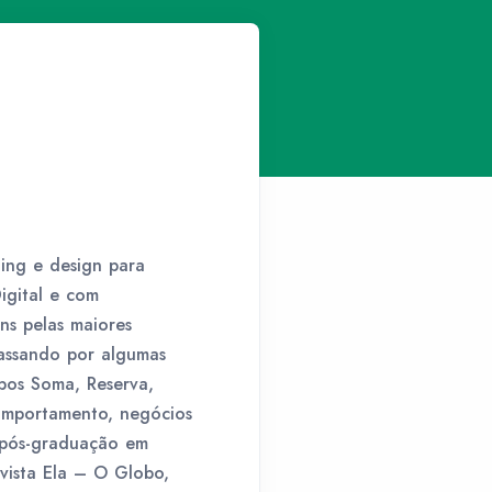
ding e design para
gital e com
ns pelas maiores
passando por algumas
upos Soma, Reserva,
omportamento, negócios
e pós-graduação em
vista Ela – O Globo,