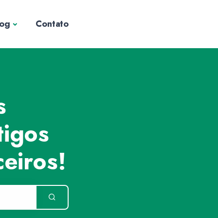
log
Contato
s
tigos
eiros!