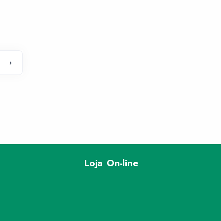
›
Loja On-line