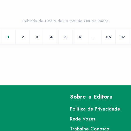
Exibindo de
1
até
9
de um total de
780
resultados
1
2
3
4
5
6
...
86
87
Sobre a Editora
Política de Privacidade
Rede Vozes
Trabalhe Conosco