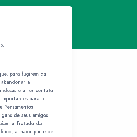
o.
que, para fugirem da
e abandonar a
andesas e a ter contato
 importantes para a
na e Pensamentos
alguns de seus amigos
luíam o Tratado da
ítico, a maior parte de