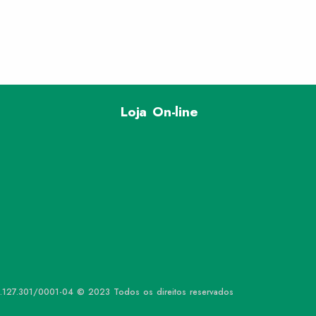
Loja On-line
31.127.301/0001-04 © 2023 Todos os direitos reservados