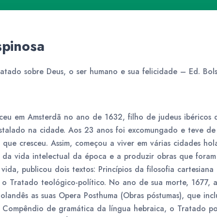
spinosa
ratado sobre Deus, o ser humano e sua felicidade – Ed. Bols
ceu em Amsterdã no ano de 1632, filho de judeus ibéricos 
instalado na cidade. Aos 23 anos foi excomungado e teve d
que cresceu. Assim, começou a viver em várias cidades hol
da vida intelectual da época e a produzir obras que foram
m vida, publicou dois textos: Princípios da filosofia cartesia
e o Tratado teológico-político. No ano de sua morte, 1677, 
holandês as suas Opera Posthuma (Obras póstumas), que inc
 Compêndio de gramática da língua hebraica, o Tratado pol