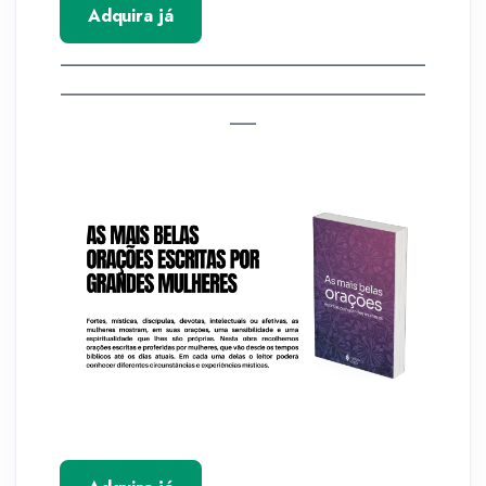
Adquira já
__________________________________________
__________________________________________
___