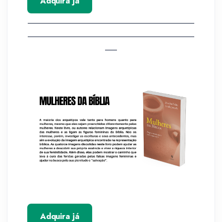
Adquira já
__________________________________________
__________________________________________
___
Adquira já