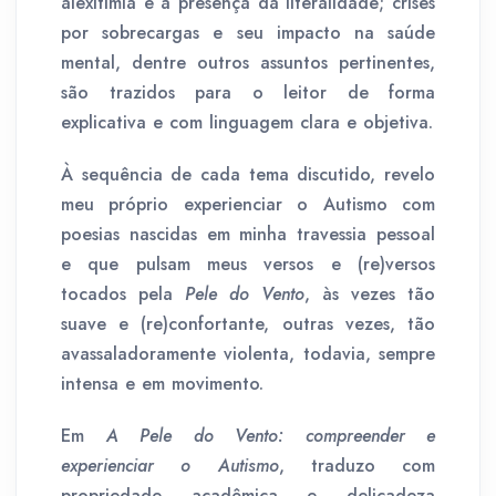
alexitimia e a presença da literalidade; crises
por sobrecargas e seu impacto na saúde
mental, dentre outros assuntos pertinentes,
são trazidos para o leitor de forma
explicativa e com linguagem clara e objetiva.
À sequência de cada tema discutido, revelo
meu próprio experienciar o Autismo com
poesias nascidas em minha travessia pessoal
e que pulsam meus versos e (re)versos
tocados pela
Pele do Vento
, às vezes tão
suave e (re)confortante, outras vezes, tão
avassaladoramente violenta, todavia, sempre
intensa e em movimento.
Em
A Pele do Vento: compreender e
experienciar o Autismo
, traduzo com
propriedade acadêmica e delicadeza