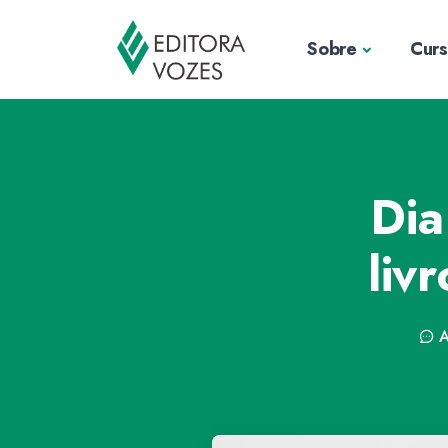
Sobre
Cur
Dia
liv
A