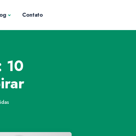
log
Contato
: 10
irar
idas