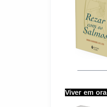
_______________
Viver em or