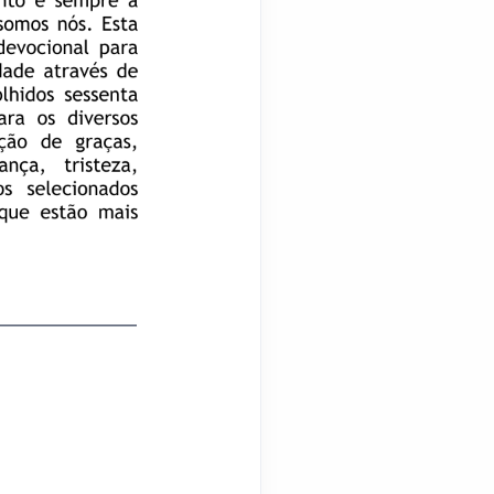
________________