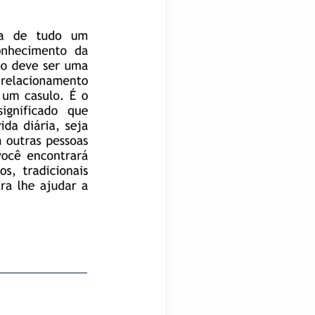
________________