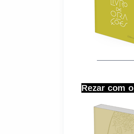
_______________
Rezar com o