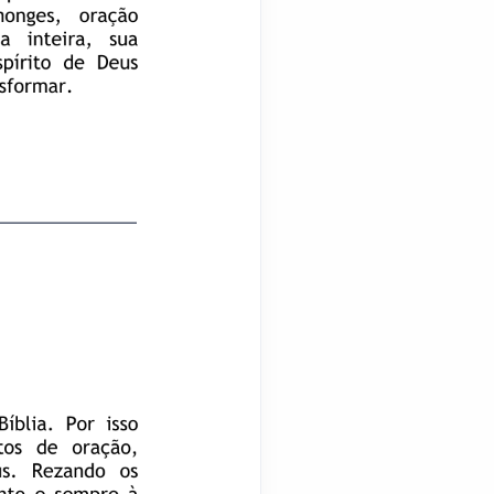
________________