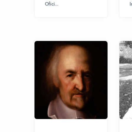
Ofici...
I