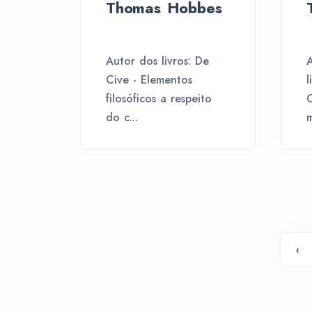
Thomas Hobbes
Autor dos livros: De
A
Cive - Elementos
l
filosóficos a respeito
do c...
m
‹