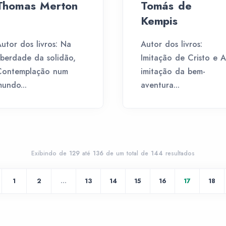
Thomas Merton
Tomás de
Kempis
utor dos livros: Na
Autor dos livros:
iberdade da solidão,
Imitação de Cristo e A
Contemplação num
imitação da bem-
undo...
aventura...
Exibindo de
129
até
136
de um total de
144
resultados
1
2
...
13
14
15
16
17
18