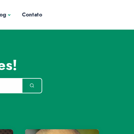
log
Contato
es!