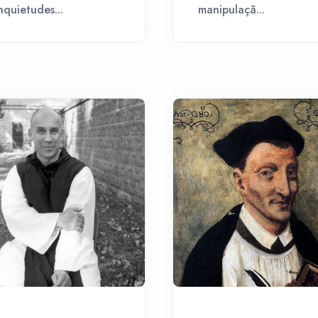
nquietudes...
manipulaçã...