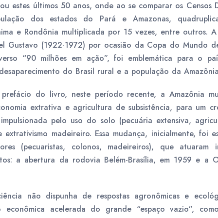
u estes últimos 50 anos, onde ao se comparar os Censos 
ulação dos estados do Pará e Amazonas, quadrupli
aima e Rondônia multiplicada por 15 vezes, entre outros. 
guel Gustavo (1922-1972) por ocasião da Copa do Mundo d
verso “90 milhões em ação”, foi emblemática para o pa
desaparecimento do Brasil rural e a população da Amazônia 
 prefácio do livro, neste período recente, a Amazônia 
conomia extrativa e agricultura de subsistência, para um cr
pulsionada pelo uso do solo (pecuária extensiva, agricul
e extrativismo madeireiro. Essa mudança, inicialmente, foi 
tores (pecuaristas, colonos, madeireiros), que atuaram 
tos: a abertura da rodovia Belém-Brasília, em 1959 e a
ência não dispunha de respostas agronômicas e ecológ
o econômica acelerada do grande “espaço vazio”, como 