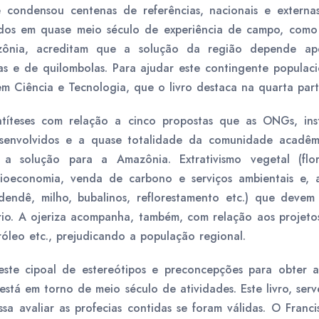
 condensou centenas de referências, nacionais e externa
ados em quase meio século de experiência de campo, como 
zônia, acreditam que a solução da região depende ap
nas e de quilombolas. Para ajudar este contingente populaci
em Ciência e Tecnologia, que o livro destaca na quarta part
títeses com relação a cinco propostas que as ONGs, insti
senvolvidos e a quase totalidade da comunidade acadêm
 solução para a Amazônia. Extrativismo vegetal (flor
 bioeconomia, venda de carbono e serviços ambientais e, 
 dendê, milho, bubalinos, reflorestamento etc.) que devem 
io. A ojeriza acompanha, também, com relação aos projetos 
tróleo etc., prejudicando a população regional.
este cipoal de estereótipos e preconcepções para obter a
 está em torno de meio século de atividades. Este livro, ser
a avaliar as profecias contidas se foram válidas. O Franc