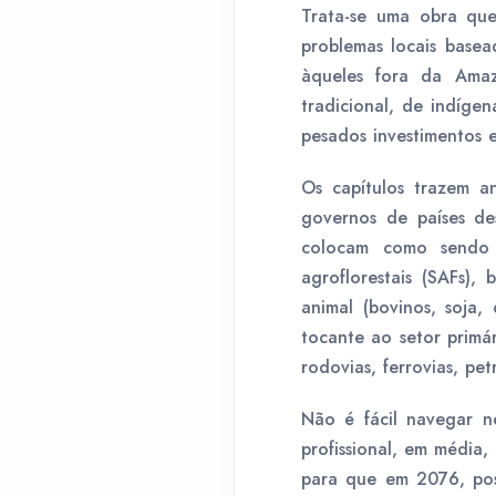
Trata-se uma obra que
problemas locais base
àqueles fora da Ama
tradicional, de indíge
pesados investimentos 
Os capítulos trazem an
governos de países de
colocam como sendo a
agroflorestais (SAFs),
animal (bovinos, soja,
tocante ao setor primár
rodovias, ferrovias, pe
Não é fácil navegar n
profissional, em média,
para que em 2076, poss