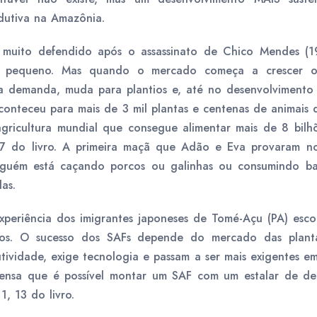
odutiva na Amazônia.
l muito defendido após o assassinato de Chico Mendes 
pequeno. Mas quando o mercado começa a crescer o 
 demanda, muda para plantios e, até no desenvolvimento d
 aconteceu para mais de 3 mil plantas e centenas de animai
agricultura mundial que consegue alimentar mais de 8 bilh
7 do livro. A primeira maçã que Adão e Eva provaram n
inguém está caçando porcos ou galinhas ou consumindo ba
as.
xperiência dos imigrantes japoneses de Tomé-Açu (PA) esc
ntos. O sucesso dos SAFs depende do mercado das plant
ividade, exige tecnologia e passam a ser mais exigentes e
pensa que é possível montar um SAF com um estalar de ded
1, 13 do livro.