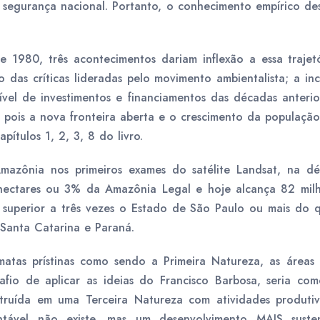
 segurança nacional. Portanto, o conhecimento empírico des
 1980, três acontecimentos dariam inflexão a essa trajet
o das críticas lideradas pelo movimento ambientalista; a 
vel de investimentos e financiamentos das décadas anterior
, pois a nova fronteira aberta e o crescimento da população
pítulos 1, 2, 3, 8 do livro.
azônia nos primeiros exames do satélite Landsat, na d
hectares ou 3% da Amazônia Legal e hoje alcança 82 milh
 superior a três vezes o Estado de São Paulo ou mais do 
 Santa Catarina e Paraná.
matas prístinas como sendo a Primeira Natureza, as área
fio de aplicar as ideias do Francisco Barbosa, seria com
ruída em uma Terceira Natureza com atividades produtiva
entável não existe, mas um desenvolvimento MAIS susten