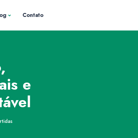
log
Contato
,
ais e
tável
tidas