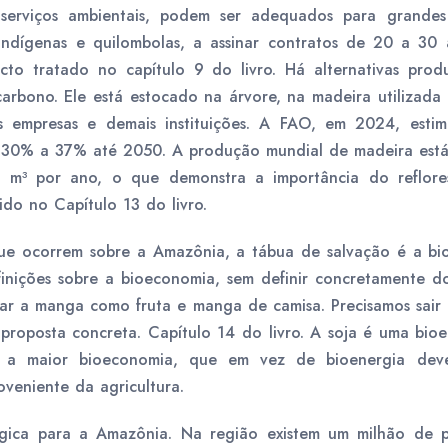
erviços ambientais, podem ser adequados para grandes 
indígenas e quilombolas, a assinar contratos de 20 a 30 
cto tratado no capítulo 9 do livro. Há alternativas produ
arbono. Ele está estocado na árvore, na madeira utilizada n
as empresas e demais instituições. A FAO, em 2024, est
 30% a 37% até 2050. A produção mundial de madeira está 
e m³ por ano, o que demonstra a importância do reflor
tido no Capítulo 13 do livro.
ue ocorrem sobre a Amazônia, a tábua de salvação é a bio
inições sobre a bioeconomia, sem definir concretamente do
ilar a manga como fruta e manga de camisa. Precisamos sair 
roposta concreta. Capítulo 14 do livro. A soja é uma bio
, a maior bioeconomia, que em vez de bioenergia deve
oveniente da agricultura.
gica para a Amazônia. Na região existem um milhão de p